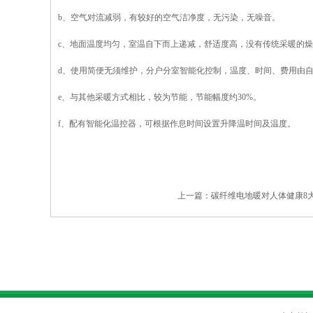
b、空气对流减弱，有较好的空气洁净度，无污染，无噪音。
c、地面温度均匀，室温自下而上递减，舒适度高，没有传统采暖的
d、使用简便无须维护，分户分室智能化控制，温度、时间、费用由
e、与其他采暖方式相比，较为节能，节能幅度约30%。
f、配有智能化温控器，可根据作息时间设置升降温时间及温度。
上一篇：
碳纤维电地暖对人体健康8