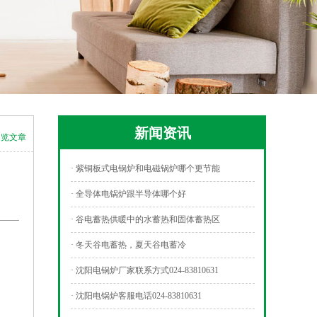
新闻资讯
浏览文章
· 紫铜板式电锅炉和电磁锅炉哪个更节能
· 全导体电锅炉跟半导体哪个好
· 谷电蓄热供暖中的水蓄热和固体蓄热区
· 冬天谷电蓄热，夏天谷电蓄冷
· 沈阳电锅炉厂家联系方式024-83810631
· 沈阳电锅炉客服电话024-83810631