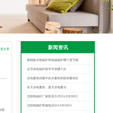
新闻资讯
浏览文章
· 紫铜板式电锅炉和电磁锅炉哪个更节能
· 全导体电锅炉跟半导体哪个好
· 谷电蓄热供暖中的水蓄热和固体蓄热区
· 冬天谷电蓄热，夏天谷电蓄冷
· 沈阳电锅炉厂家联系方式024-83810631
· 沈阳电锅炉客服电话024-83810631
电缆