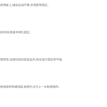
挤塑板上,铺设必须平整,并用胶带固定。
钢丝间应搭接并绑扎固定。
C预埋管,连接到温控器底盒内,然后进行固定和平铺。
标称电阻和绝缘电阻,检测方法与上一次检测相同。