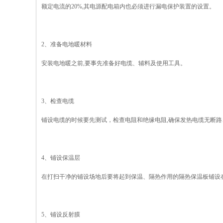
额定电流的20%,其电源配电箱内也必须进行漏电保护装置的设置。
2、准备电地暖材料
安装电地暖之前,要事先准备好电缆、辅料及使用工具。
3、检查电缆
铺设电缆的时候要先测试，检查电阻和绝缘电阻,确保发热电缆无断路
4、铺设保温层
在打扫干净的铺设场地后要将起到保温、隔热作用的隔热保温板铺设
5、铺设反射膜