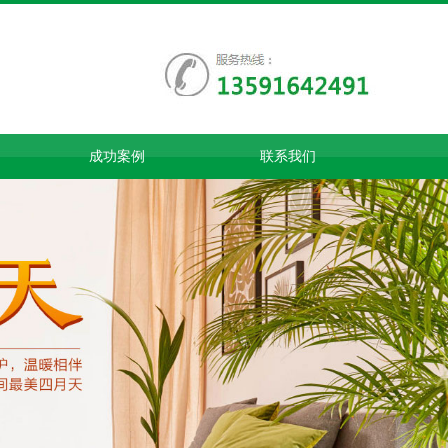
成功案例
联系我们