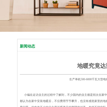
新闻动态
地暖究竟达
生产单机500-6000千瓦大
小编在走访业主的过程中了解到，不少国内的业主都是初次在家中
都认为在家中安装地暖后，不仅费用节节攀升，也没有感觉家里的地