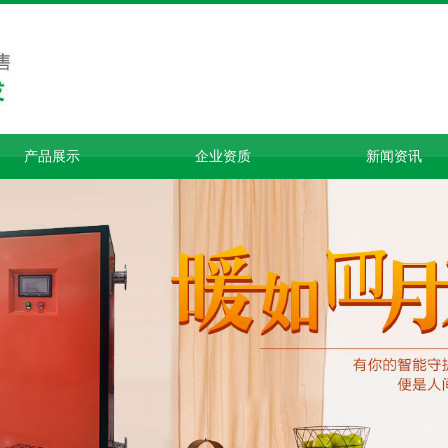
产品展示
企业资质
新闻资讯