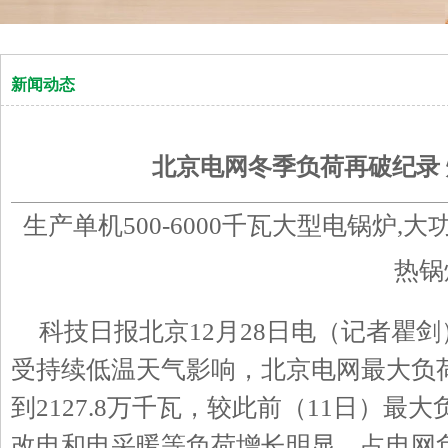
新闻动态
北京电网冬季负荷再破纪录
生产单机500-6000千瓦大型电锅炉,
热锅
科技日报北京
12
月
28
日电（记者瞿剑
受持续低温天气影响，北京电网最大负
到
2127.8
万千瓦，较此前（
11
日）最大
改电和电采暖等负荷增长明显，占电网