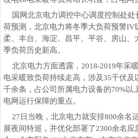
国网北京电力调控中心调度控制处处
荷预测，北京电力将冬季大负荷预警
IV
柔、丰台、海淀、昌平、平谷、房山、
季负荷历史新高。
北京电力方面透露，
2018-2019
年采
电采暖致负荷持续走高，涉及
35
千伏及
千余条，占公司所属电力设备的
70%
以
电网运行保障的重点。
27
日当晚，北京电力就安排
800
余名
展夜间特巡，并优化部署了
2300
余名应