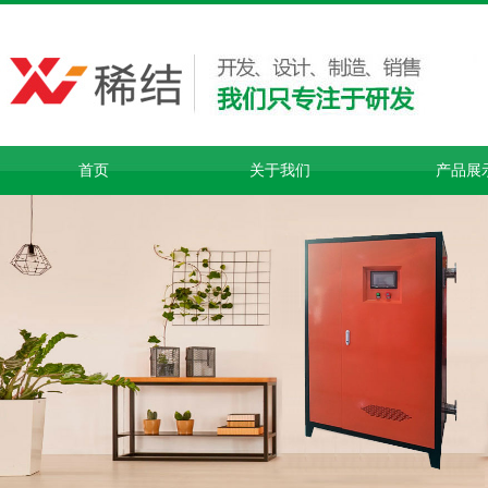
首页
关于我们
产品展