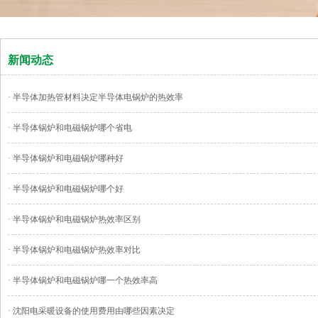
新闻动态
· 半导体加热管材料决定半导体电锅炉的热效率
· 半导体锅炉和电磁锅炉哪个省电
· 半导体锅炉和电磁锅炉哪种好
· 半导体锅炉和电磁锅炉哪个好
· 半导体锅炉和电磁锅炉热效率区别
· 半导体锅炉和电磁锅炉热效率对比
· 半导体锅炉和电磁锅炉哪一个热效率高
· 沈阳电采暖设备的使用费用由哪些因素决定